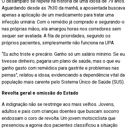
O desamparo se repete na história de uma idosa de 79 anos.
Aguardando desde as 7h30 da manhã, a aposentada buscava
apenas a aplicação de um medicamento para tratar uma
infecção urinária. Com o remédio já comprado e segurando-o
nas próprias mãos, ela amargou horas nos corredores sem
sequer ser avaliada. A fila de prioridades, segundo os
próprios pacientes, simplesmente não funciona na UPA.
“Eu acho triste e precário. Ganho só um salário mínimo. Se eu
tivesse dinheiro, pagaria um plano de saúde, mas o que eu
ganho gasto com remédios para gastrite e problemas nas
pernas”, relatou a idosa, evidenciando a dependência vital da
população mais carente pelo Sistema Único de Saúde (SUS).
Revolta geral e omissão do Estado
A indignação não se restringe aos mais velhos. Jovens,
adultos e pais com crianças doentes que buscam socorro
endossam o coro de revolta. Um jovem motociclista que
presenciou a agonia dos pacientes classificou a situação