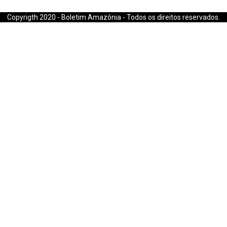
E-mail: boletimamazonia@gmail.com
Copyrigth 2020 - Boletim Amazônia - Todos os direitos reservados.