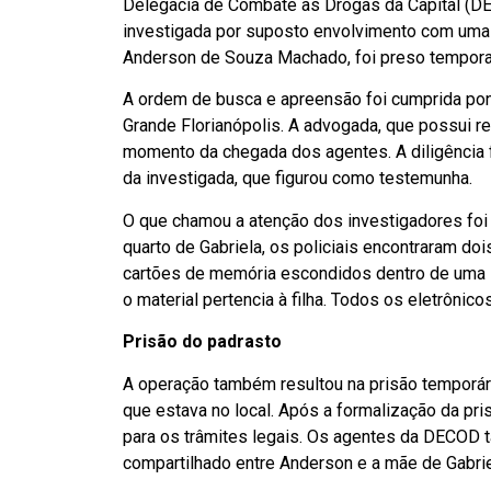
Delegacia de Combate às Drogas da Capital (DE
investigada por suposto envolvimento com uma 
Anderson de Souza Machado, foi preso tempora
A ordem de busca e apreensão foi cumprida pont
Grande Florianópolis. A advogada, que possui r
momento da chegada dos agentes. A diligência
da investigada, que figurou como testemunha.
O que chamou a atenção dos investigadores foi 
quarto de Gabriela, os policiais encontraram doi
cartões de memória escondidos dentro de uma lu
o material pertencia à filha. Todos os eletrônic
Prisão do padrasto
A operação também resultou na prisão temporá
que estava no local. Após a formalização da pri
para os trâmites legais. Os agentes da DECOD 
compartilhado entre Anderson e a mãe de Gabrie