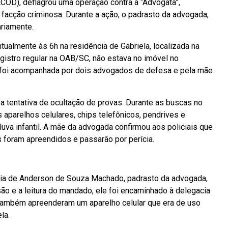
COD), deflagrou uma operação contra a “Advogata”,
facção criminosa. Durante a ação, o padrasto da advogada,
riamente.
ualmente às 6h na residência de Gabriela, localizada na
egistro regular na OAB/SC, não estava no imóvel no
 foi acompanhada por dois advogados de defesa e pela mãe
a tentativa de ocultação de provas. Durante as buscas no
s aparelhos celulares, chips telefônicos, pendrives e
va infantil. A mãe da advogada confirmou aos policiais que
os foram apreendidos e passarão por perícia.
ria de Anderson de Souza Machado, padrasto da advogada,
são e a leitura do mandado, ele foi encaminhado à delegacia
também apreenderam um aparelho celular que era de uso
la.