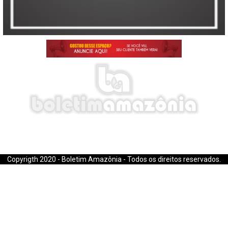
E-mail: boletimamazonia@gmail.com
Copyrigth 2020 - Boletim Amazônia - Todos os direitos reservados.