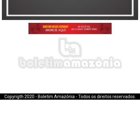
E-mail: boletimamazonia@gmail.com
Copyrigth 2020 - Boletim Amazônia - Todos os direitos reservados.