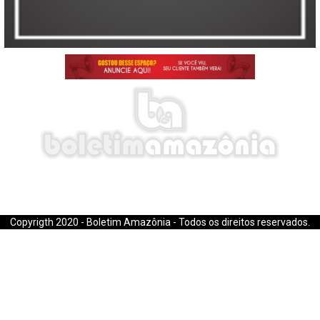
E-mail: boletimamazonia@gmail.com
Copyrigth 2020 - Boletim Amazônia - Todos os direitos reservados.