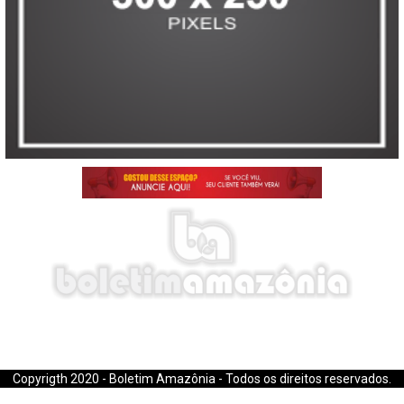
E-mail: boletimamazonia@gmail.com
Copyrigth 2020 - Boletim Amazônia - Todos os direitos reservados.