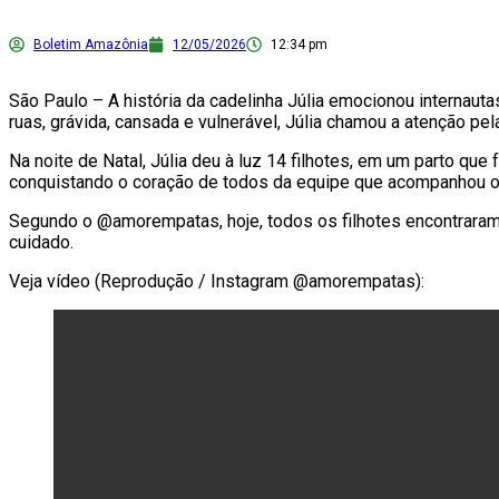
Boletim Amazônia
12/05/2026
12:34 pm
São Paulo – A história da cadelinha Júlia emocionou internau
ruas, grávida, cansada e vulnerável, Júlia chamou a atenção pel
Na noite de Natal, Júlia deu à luz 14 filhotes, em um parto qu
conquistando o coração de todos da equipe que acompanhou o 
Segundo o @amorempatas, hoje, todos os filhotes encontraram no
cuidado.
Veja vídeo (Reprodução / Instagram @amorempatas):