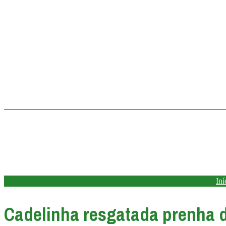
Ir
para
o
conteúdo
Iní
Cadelinha resgatada prenha dá