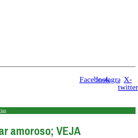
Facebook
Instagram
X-
twitter
cias
 lar amoroso; VEJA