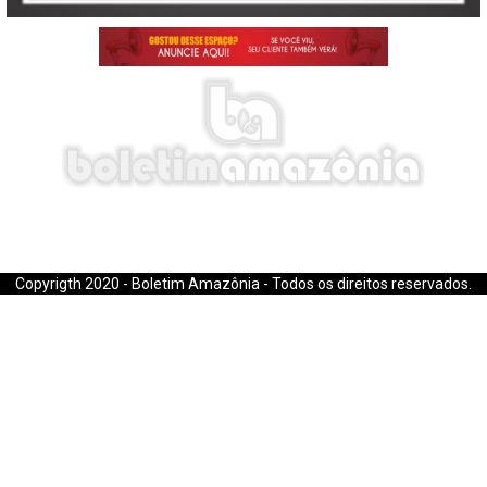
E-mail: boletimamazonia@gmail.com
Copyrigth 2020 - Boletim Amazônia - Todos os direitos reservados.