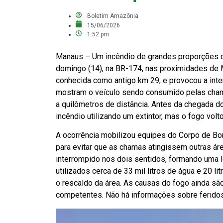
Boletim Amazônia
15/06/2026
1:52 pm
Manaus – Um incêndio de grandes proporções d
domingo (14), na BR-174, nas proximidades de 
conhecida como antigo km 29, e provocou a inter
mostram o veículo sendo consumido pelas chama
a quilômetros de distância. Antes da chegada d
incêndio utilizando um extintor, mas o fogo volt
A ocorrência mobilizou equipes do Corpo de B
para evitar que as chamas atingissem outras áre
interrompido nos dois sentidos, formando uma l
utilizados cerca de 33 mil litros de água e 20 li
o rescaldo da área. As causas do fogo ainda s
competentes. Não há informações sobre feridos