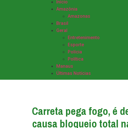
Início
Amazônia
Amazonas
Brasil
Geral
Entretenimento
Esporte
Polícia
Política
Manaus
Últimas Notícias
Carreta pega fogo, é d
causa bloqueio total n