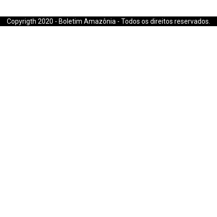
E-mail: boletimamazonia@gmail.com
Copyrigth 2020 - Boletim Amazônia - Todos os direitos reservados.