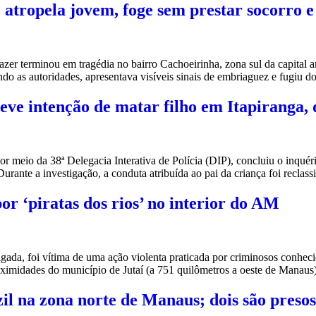
atropela jovem, foge sem prestar socorro e
er terminou em tragédia no bairro Cachoeirinha, zona sul da capital 
do as autoridades, apresentava visíveis sinais de embriaguez e fugiu d
eve intenção de matar filho em Itapiranga, d
meio da 38ª Delegacia Interativa de Polícia (DIP), concluiu o inquér
Durante a investigação, a conduta atribuída ao pai da criança foi recla
r ‘piratas dos rios’ no interior do AM
gada, foi vítima de uma ação violenta praticada por criminosos conhecid
ximidades do município de Jutaí (a 751 quilômetros a oeste de Manaus
l na zona norte de Manaus; dois são presos