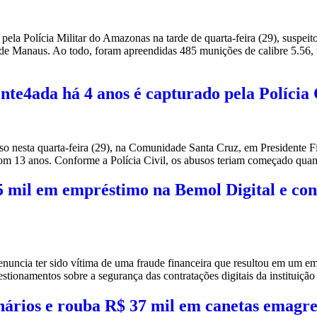
la Polícia Militar do Amazonas na tarde de quarta-feira (29), suspeito
 de Manaus. Ao todo, foram apreendidas 485 munições de calibre 5.56, 
e4ada há 4 anos é capturado pela Polícia 
o nesta quarta-feira (29), na Comunidade Santa Cruz, em Presidente Fi
 com 13 anos. Conforme a Polícia Civil, os abusos teriam começado qua
 mil em empréstimo na Bemol Digital e cont
uncia ter sido vítima de uma fraude financeira que resultou em um e
stionamentos sobre a segurança das contratações digitais da instituiçã
nários e rouba R$ 37 mil em canetas emag