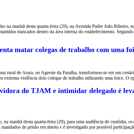
bo na manhã desta quarta-feira (29), na Avenida Padre João Ribeiro, 
ntidos trancados dentro da área interna do estabelecimento. Segundo i
tenta matar colegas de trabalho com uma foi
na rural de Arara, no Agreste da Paraíba, transformou-se em um cenário
om extrema violência dois colegas de trabalho utilizando uma foice. O e
vidora do TJAM e intimidar delegado é leva
a manhã desta quarta-feira (29), para uma audiência de custódia, ocasi
três mandados de prisão em aberto e é investigado por possível partici