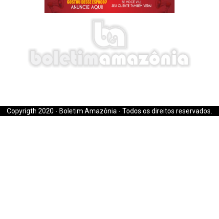
E-mail: boletimamazonia@gmail.com
Copyrigth 2020 - Boletim Amazônia - Todos os direitos reservados.