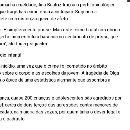
amanha crueldade, Ana Beatriz traçou o perfil psicológico
e que tragédias como essa aconteçam. Segundo a
lete uma distorção grave de afeto.
ão. É simplesmente posse. Mas este crime brutal nos obriga
Olga foi uma estrutura baseada no sentimento de posse, que
”, alertou a psiquiatra.
io infantil
inicídio, uma vez que o crime foi cometido no âmbito
 sobre o corpo e as escolhas da jovem. A tragédia de Olga
as o ápice de uma estatística alarmante que assombra a
ança, quase 200 crianças e adolescentes são agredidos por
el: cerca de dois terços das agressões contra menores de
cadas, na maioria das vezes, por quem tinha o dever legal e
u o padrasto.