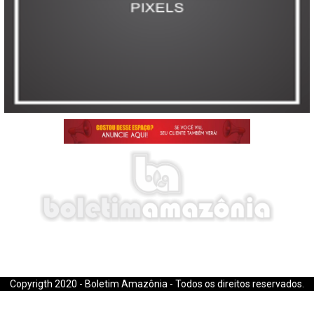
E-mail: boletimamazonia@gmail.com
Copyrigth 2020 - Boletim Amazônia - Todos os direitos reservados.