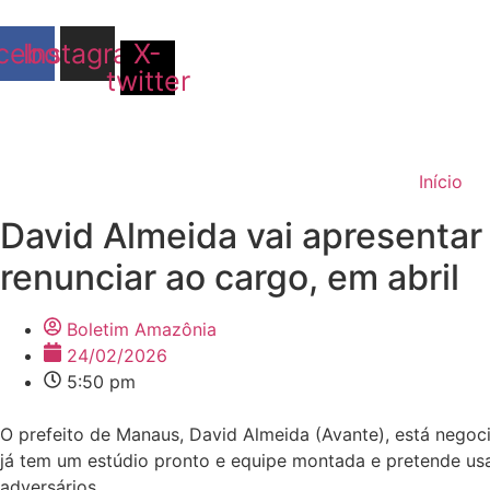
Ir
para
cebook
Instagram
X-
o
twitter
conteúdo
Início
David Almeida vai apresentar
renunciar ao cargo, em abril
Boletim Amazônia
24/02/2026
5:50 pm
O prefeito de Manaus, David Almeida (Avante), está negoci
já tem um estúdio pronto e equipe montada e pretende us
adversários.