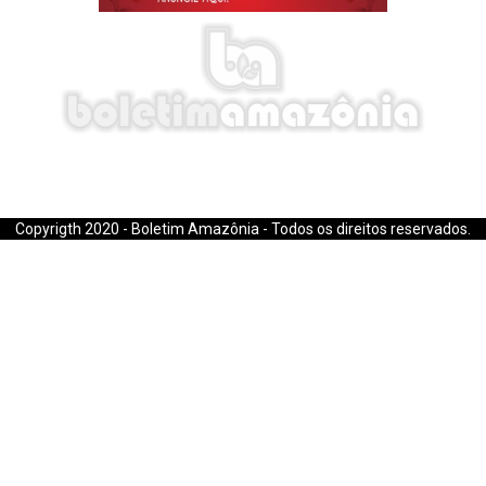
E-mail: boletimamazonia@gmail.com
Copyrigth 2020 - Boletim Amazônia - Todos os direitos reservados.