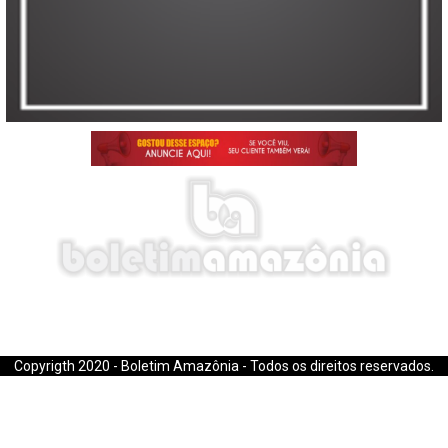
E-mail: boletimamazonia@gmail.com
Copyrigth 2020 - Boletim Amazônia - Todos os direitos reservados.