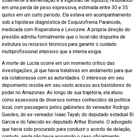
totalmente a alimentação e a ingestão de líquidos, resultando
em uma perda de peso expressiva, estimada entre 30 e 35
quilos em um curto período. Ela estava em acompanhamento
sob a hipótese diagnóstica de Esquizofrenia Paranoide,
medicada com Risperidona e Levozine. A própria direção do
presídio admitiu formalmente que o local não dispunha de
estrutura ou recursos técnicos para garantir o cuidado
multiprofissional intensivo que a interna exigia.
A morte de Lucila ocorre em um momento crítico das
investigações, já que havia tratativas em andamento para que
ela colaborasse com as autoridades. O interesse em seu
depoimento residia em seu vasto acesso aos bastidores do
poder no Amazonas. Ao longo de sua trajetória, ela atuou
como assessora de diversos nomes conhecidos da política
local, com passagens pelos gabinetes do vereador Rodrigo
Guedes, do ex-vereador Isaac Tayah, do deputado estadual Bi
Garcia e do falecido ex-deputado Arthur Bisneto. O advogado
que havia sido procurado para conduzir o acordo de delação,
contudo, ainda não havia assumido o caso oficialmente.