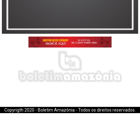
E-mail: boletimamazonia@gmail.com
Copyrigth 2020 - Boletim Amazônia - Todos os direitos reservados.