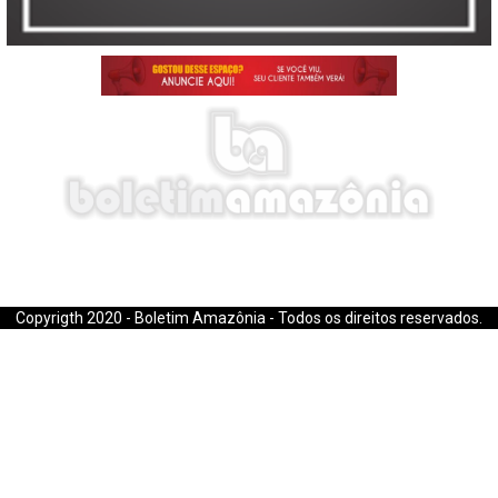
E-mail: boletimamazonia@gmail.com
Copyrigth 2020 - Boletim Amazônia - Todos os direitos reservados.