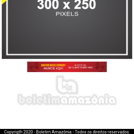
E-mail: boletimamazonia@gmail.com
Copyrigth 2020 - Boletim Amazônia - Todos os direitos reservados.