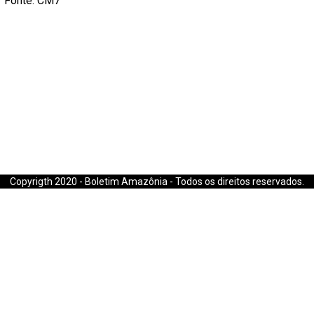
Fonte: CM7
E-mail: boletimamazonia@gmail.com
Copyrigth 2020 - Boletim Amazônia - Todos os direitos reservados.