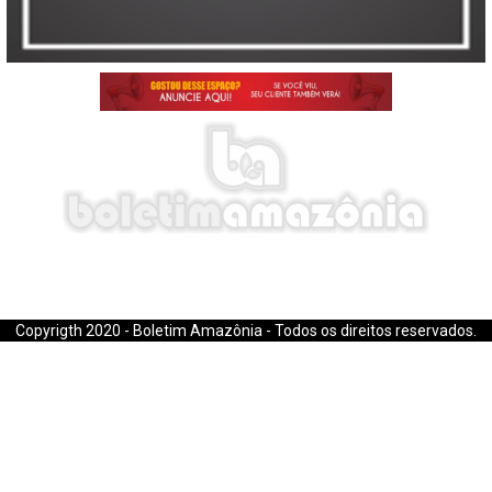
E-mail: boletimamazonia@gmail.com
Copyrigth 2020 - Boletim Amazônia - Todos os direitos reservados.