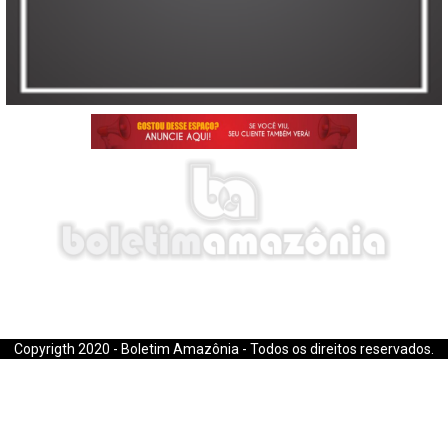
E-mail: boletimamazonia@gmail.com
Copyrigth 2020 - Boletim Amazônia - Todos os direitos reservados.