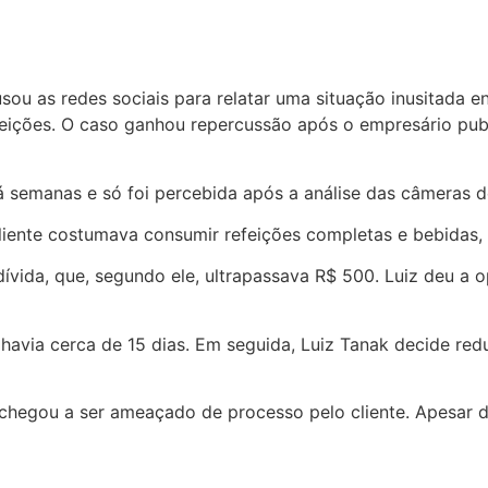
u as redes sociais para relatar uma situação inusitada en
efeições. O caso ganhou repercussão após o empresário pu
á semanas e só foi percebida após a análise das câmeras 
liente costumava consumir refeições completas e bebidas, i
a dívida, que, segundo ele, ultrapassava R$ 500. Luiz deu 
via cerca de 15 dias. Em seguida, Luiz Tanak decide reduz
 chegou a ser ameaçado de processo pelo cliente. Apesar d