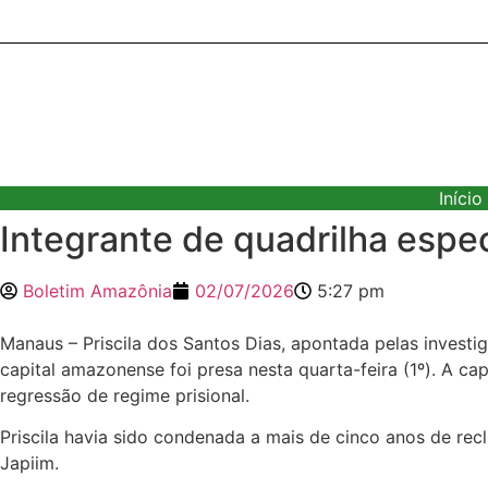
Ir
para
o
conteúdo
Início
Integrante de quadrilha espe
Boletim Amazônia
02/07/2026
5:27 pm
Manaus – Priscila dos Santos Dias, apontada pelas investi
capital amazonense foi presa nesta quarta-feira (1º). A 
regressão de regime prisional.
Priscila havia sido condenada a mais de cinco anos de rec
Japiim.