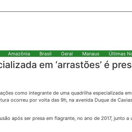
Amazônia
Brasil
Geral
Manaus
Últimas No
cializada em ‘arrastões’ é pr
gações como integrante de uma quadrilha especializada em r
captura ocorreu por volta das 9h, na avenida Duque de Ca
lusão após ser presa em flagrante, no ano de 2017, junto 