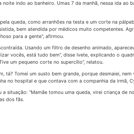
a noite indo ao banheiro. Umas 7 da manhã, nessa ida ao ba
la queda, como arranhões na testa e um corte na pálpebra
sistida, bem atendida por médicos muito competentes. Agr
hoso para a gente”, afirmou.
descontraída. Usando um filtro de desenho animado, aparec
lizar vocês, está tudo bem”, disse Ivete, explicando o quadr
Tive um pequeno corte no supercílio”, relatou.
, tá? Tomei um susto bem grande, porque desmaiei, nem v
nha no hospital e que contava com a companhia da irmã, C
a situação: “Mamãe tomou uma queda, virei criança de nov
as dos fãs.