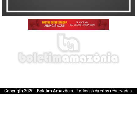
E-mail: boletimamazonia@gmail.com
Copyrigth 2020 - Boletim Amazônia - Todos os direitos reservados.