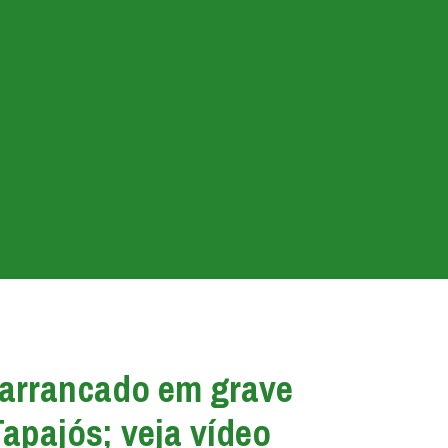
 arrancado em grave
apajós; veja vídeo