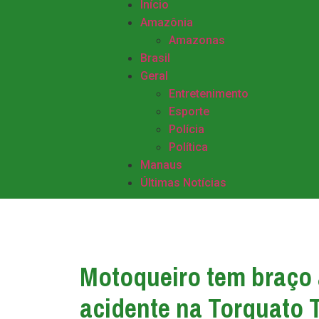
Início
Amazônia
Amazonas
Brasil
Geral
Entretenimento
Esporte
Polícia
Política
Manaus
Últimas Notícias
Motoqueiro tem braço
acidente na Torquato T