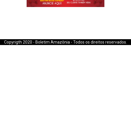
E-mail: boletimamazonia@gmail.com
Copyrigth 2020 - Boletim Amazônia - Todos os direitos reservados.