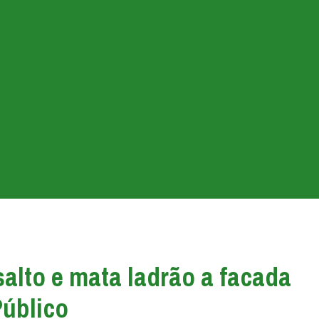
alto e mata ladrão a facada
Público