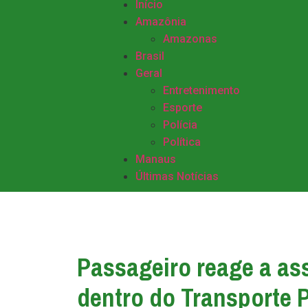
Início
Amazônia
Amazonas
Brasil
Geral
Entretenimento
Esporte
Polícia
Política
Manaus
Últimas Notícias
Passageiro reage a ass
dentro do Transporte 