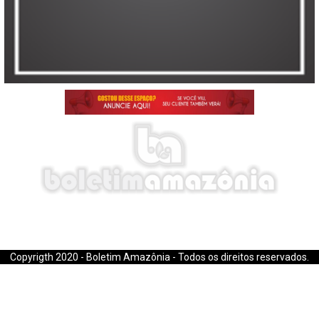
E-mail: boletimamazonia@gmail.com
Copyrigth 2020 - Boletim Amazônia - Todos os direitos reservados.