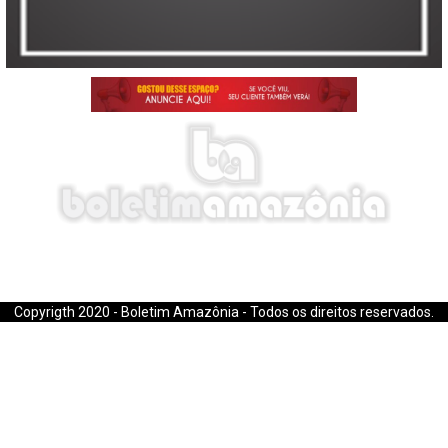
E-mail: boletimamazonia@gmail.com
Copyrigth 2020 - Boletim Amazônia - Todos os direitos reservados.