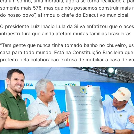
era um sonho, uma moradia, agora se torna realidade a par
somente mais 576, mas que nós possamos construir mais mil
do nosso povo”, afirmou o chefe do Executivo municipal.
O presidente Luiz Inácio Lula da Silva enfatizou que o ac
infraestrutura que ainda afetam muitas famílias brasileir
“Tem gente que nunca tinha tomado banho no chuveiro, us
casa para todo mundo. Está na Constituição Brasileira qu
prefeito pela colaboração exitosa de mobiliar a casa de v