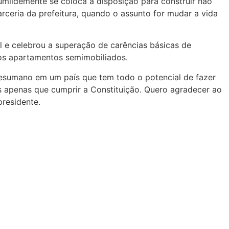
humildemente se coloca à disposição para construir não
rceria da prefeitura, quando o assunto for mudar a vida
al e celebrou a superação de carências básicas de
r os apartamentos semimobiliados.
desumano em um país que tem todo o potencial de fazer
os apenas que cumprir a Constituição. Quero agradecer ao
presidente.