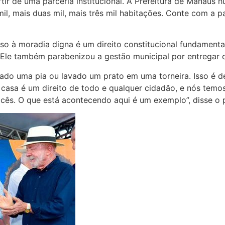
tir de uma parceria institucional. A Prefeitura de Manaus 
, mais duas mil, mais três mil habitações. Conte com a pa
esso à moradia digna é um direito constitucional fundament
as. Ele também parabenizou a gestão municipal por entrega
ado uma pia ou lavado um prato em uma torneira. Isso é 
e casa é um direito de todo e qualquer cidadão, e nós tem
ocês. O que está acontecendo aqui é um exemplo”, disse o 