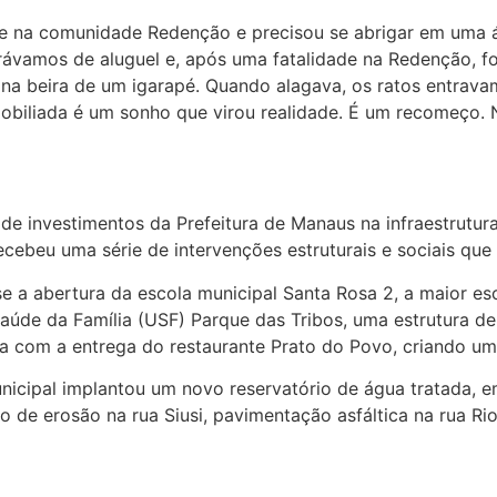
de na comunidade Redenção e precisou se abrigar em uma 
orávamos de aluguel e, após uma fatalidade na Redenção, 
rar na beira de um igarapé. Quando alagava, os ratos ent
mobiliada é um sonho que virou realidade. É um recomeço. 
de investimentos da Prefeitura de Manaus na infraestrutu
ecebeu uma série de intervenções estruturais e sociais que
se a abertura da escola municipal Santa Rosa 2, a maior 
 Saúde da Família (USF) Parque das Tribos, uma estrutura 
a com a entrega do restaurante Prato do Povo, criando um
unicipal implantou um novo reservatório de água tratada, 
 de erosão na rua Siusi, pavimentação asfáltica na rua R