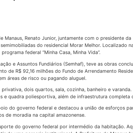
 Manaus, Renato Junior, juntamente com o presidente da Re
s semimobiliadas do residencial Morar Melhor. Localizado 
 programa federal “Minha Casa, Minha Vida”.
itação e Assuntos Fundiários (Semhaf), teve as obras conc
mento de R$ 92,16 milhões do Fundo de Arrendamento Reside
 em áreas de risco ou pagando aluguel.
ivativa, dois quartos, sala, cozinha, banheiro e varanda. 
is e quadra poliesportiva, além de infraestrutura complet
oio do governo federal e destacou a união de esforços par
os de moradia na capital amazonense.
rte do governo federal por intermédio da habitação. Aqui,