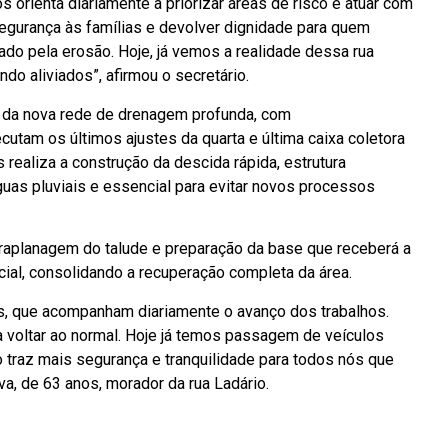
 orienta diariamente a priorizar áreas de risco e atuar com
segurança às famílias e devolver dignidade para quem
do pela erosão. Hoje, já vemos a realidade dessa rua
 aliviados”, afirmou o secretário.
 da nova rede de drenagem profunda, com
tam os últimos ajustes da quarta e última caixa coletora
 realiza a construção da descida rápida, estrutura
uas pluviais e essencial para evitar novos processos
aplanagem do talude e preparação da base que receberá a
ial, consolidando a recuperação completa da área.
s, que acompanham diariamente o avanço dos trabalhos.
a voltar ao normal. Hoje já temos passagem de veículos
o traz mais segurança e tranquilidade para todos nós que
va, de 63 anos, morador da rua Ladário.