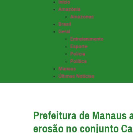
Início
Amazônia
Amazonas
Brasil
Geral
Entretenimento
Esporte
Polícia
Política
Manaus
Últimas Notícias
Prefeitura de Manaus 
erosão no conjunto Ca