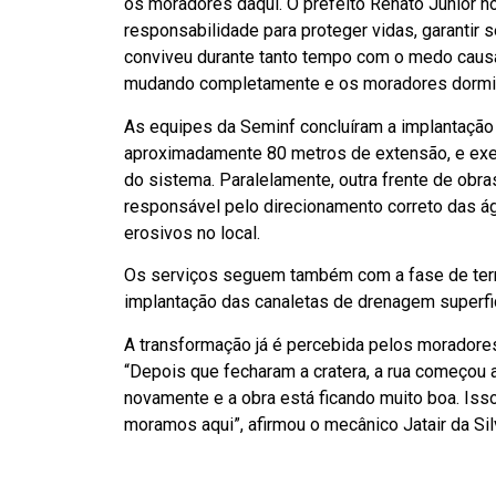
os moradores daqui. O prefeito Renato Junior nos
responsabilidade para proteger vidas, garantir 
conviveu durante tanto tempo com o medo causa
mudando completamente e os moradores dormindo
As equipes da Seminf concluíram a implantação
aproximadamente 80 metros de extensão, e execu
do sistema. Paralelamente, outra frente de obras
responsável pelo direcionamento correto das ág
erosivos no local.
Os serviços seguem também com a fase de terr
implantação das canaletas de drenagem superfic
A transformação já é percebida pelos moradore
“Depois que fecharam a cratera, a rua começou 
novamente e a obra está ficando muito boa. Iss
moramos aqui”, afirmou o mecânico Jatair da Sil