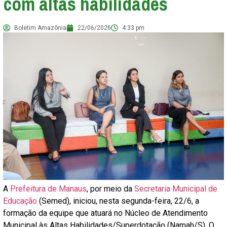
com altas habilidades
Boletim Amazônia
22/06/2026
4:33 pm
A
Prefeitura de Manaus
, por meio da
Secretaria Municipal de
Educação
(Semed), iniciou, nesta segunda-feira, 22/6, a
formação da equipe que atuará no Núcleo de Atendimento
Municipal às Altas Habilidades/Superdotação (Namah/S). O