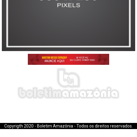
E-mail: boletimamazonia@gmail.com
Copyrigth 2020 - Boletim Amazônia - Todos os direitos reservados.