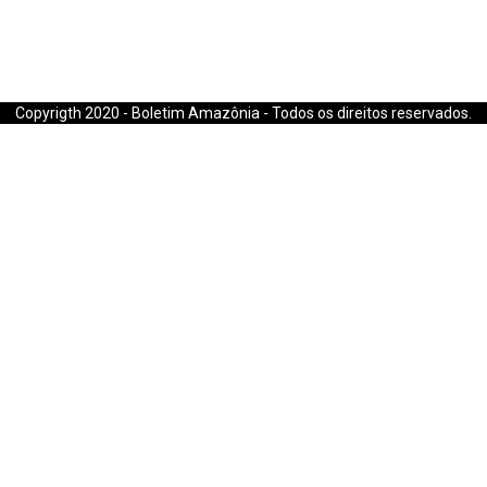
E-mail: boletimamazonia@gmail.com
Copyrigth 2020 - Boletim Amazônia - Todos os direitos reservados.