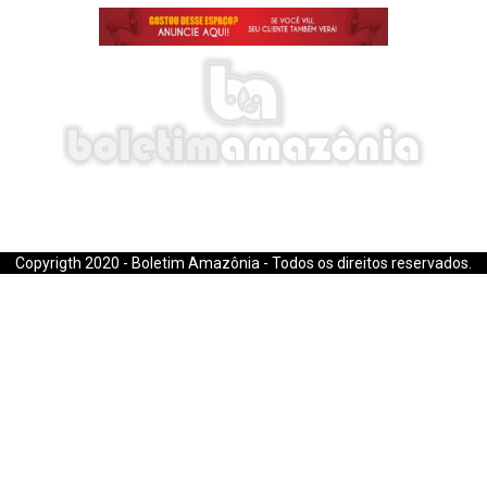
E-mail: boletimamazonia@gmail.com
Copyrigth 2020 - Boletim Amazônia - Todos os direitos reservados.