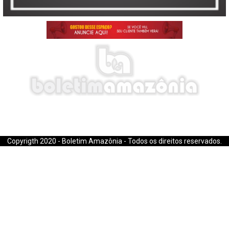
E-mail: boletimamazonia@gmail.com
Copyrigth 2020 - Boletim Amazônia - Todos os direitos reservados.