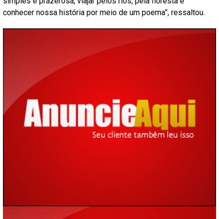
simples e prazerosa, viajar pelos rios, pela floresta e
conhecer nossa história por meio de um poema”, ressaltou.