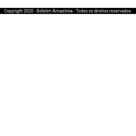
E-mail: boletimamazonia@gmail.com
Copyrigth 2020 - Boletim Amazônia - Todos os direitos reservados.