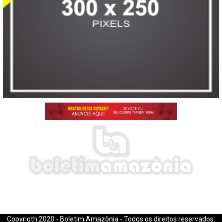
E-mail: boletimamazonia@gmail.com
Copyrigth 2020 - Boletim Amazônia - Todos os direitos reservados.