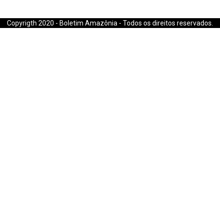
E-mail: boletimamazonia@gmail.com
Copyrigth 2020 - Boletim Amazônia - Todos os direitos reservados.