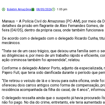
Boletim Amazônia
08/05/2026
1:05 pm
Manaus – A Polícia Civil do Amazonas (PC-AM), por meio da De
detalhes da prisão em flagrante de Alex Fernandes Gomes, de 4
feira (04/05), dentro da própria casa, onde também funcionava 
De acordo com o delegado com o delegado Ricardo Cunha, titul
mecânicos.
“Trata-se de um caso trágico, que deixou uma família sem o s
as diligências e, por meio de um trabalho rápido e eficiente, c
ação criminosa também foi apreendida”, relatou.
Conforme o delegado Adanor Porto, adjunto da especializada, na
Pajero Full, que teria sido danificada durante o período que 
“Ele retirou o veículo de lá e o levou para outra oficina, onde 
ofereceu dois carros antigos como forma de compensação, prop
residência acompanhada da filha do casal, de 4 anos”, informou
O delegado ressalta ainda que o suspeito já havia procurado Í
não foi pago. No dia do crime, entretanto, ele teria aumentado 