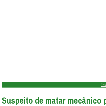
Ir
para
o
conteúdo
Iní
Suspeito de matar mecânico p