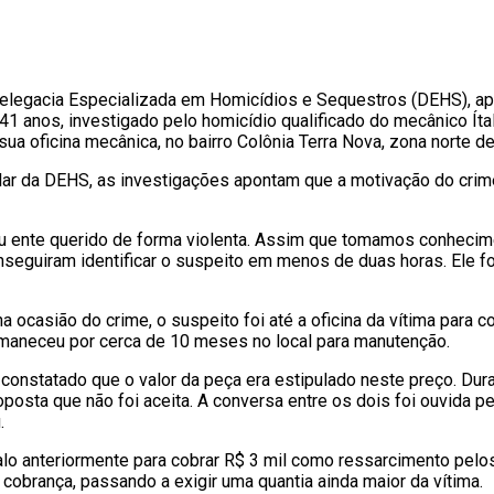
legacia Especializada em Homicídios e Sequestros (DEHS), apre
1 anos, investigado pelo homicídio qualificado do mecânico Ítal
sua oficina mecânica, no bairro Colônia Terra Nova, zona norte d
ar da DEHS, as investigações apontam que a motivação do crime 
eu ente querido de forma violenta. Assim que tomamos conhecim
onseguiram identificar o suspeito em menos de duas horas. Ele fo
 ocasião do crime, o suspeito foi até a oficina da vítima para c
permaneceu por cerca de 10 meses no local para manutenção.
foi constatado que o valor da peça era estipulado neste preço. Dur
osta que não foi aceita. A conversa entre os dois foi ouvida 
.
talo anteriormente para cobrar R$ 3 mil como ressarcimento pelo
a cobrança, passando a exigir uma quantia ainda maior da vítima.