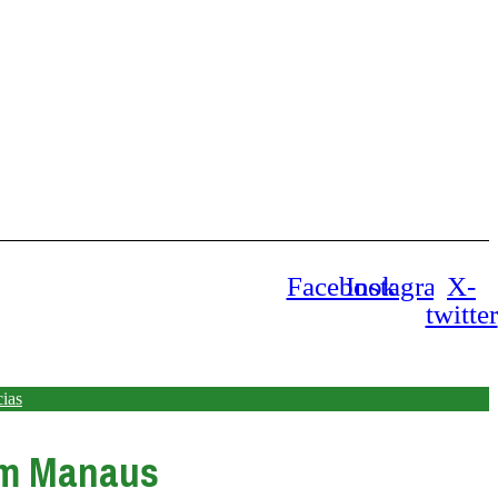
Facebook
Instagram
X-
twitter
cias
 em Manaus