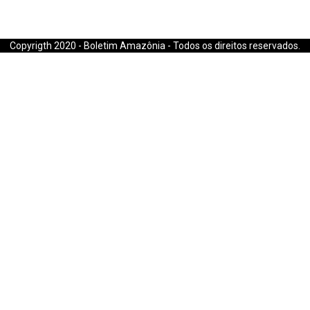
E-mail: boletimamazonia@gmail.com
Copyrigth 2020 - Boletim Amazônia - Todos os direitos reservados.