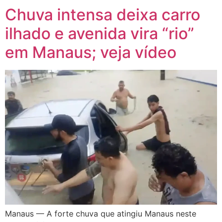
Chuva intensa deixa carro
ilhado e avenida vira “rio”
em Manaus; veja vídeo
Manaus — A forte chuva que atingiu Manaus neste