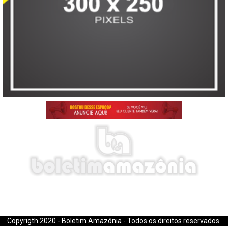
E-mail: boletimamazonia@gmail.com
Copyrigth 2020 - Boletim Amazônia - Todos os direitos reservados.