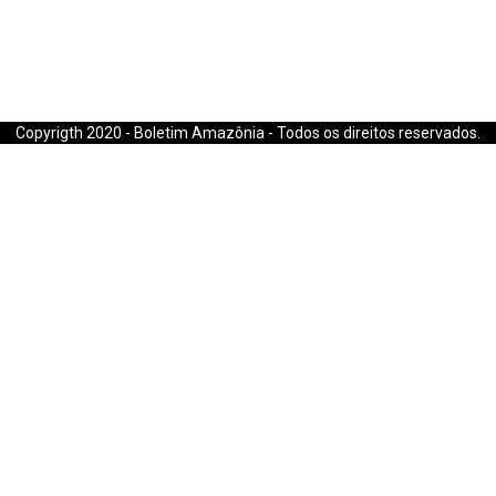
E-mail: boletimamazonia@gmail.com
Copyrigth 2020 - Boletim Amazônia - Todos os direitos reservados.