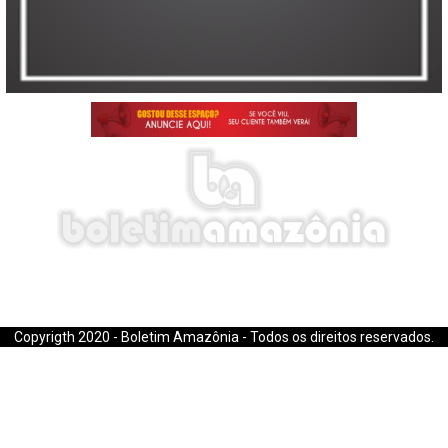
E-mail: boletimamazonia@gmail.com
Copyrigth 2020 - Boletim Amazônia - Todos os direitos reservados.