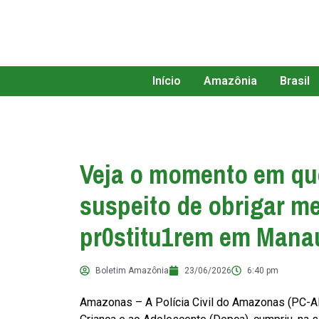
Início
Amazônia
Brasil
Veja o momento em que 
suspeito de obrigar m
pr0stitu1rem em Mana
Boletim Amazônia
23/06/2026
6:40 pm
Amazonas – A Polícia Civil do Amazonas (PC-A